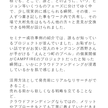
標でも、どこで、誰と、どのように、いつ、ビ
ジョン等いくつものフェーズに分けてゆく中
で、少し現実的に感じられる瞬間。その後、一
人ずつ書き記した事をワーク内で共有し、その
場で大村先生はもちろん他の方々と意見が交換
できる時間が設けられました。
セミナー成功事例の紹介では、誰もが知ってい
るプロジェクトが並んでいました。お恥ずかし
い話ですがお笑い芸人のキングコング西野さん
が手がける「えんとつ町のプペル」の個展開催
がCAMPFIREのプロジェクトだったと知った
瞬間は、いかにクラウドファンディングが浸透
しているかを肌で感じました。
活用方法として発売前にリアルなリサーチがで
きること、
売れる前から欲しくなる戦略を立てることな
ど、
クラウドファンディングならではの、メリット
やアプローチをとても丁寧に教えていただきま