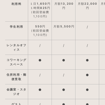
１日
1,650
円
月額
13,200
月額
22,000
月
利用料
１時間
825
円
円
円
(初回登録費
1,100円)
550
円
月額
5,500
円
学生利用
/
(初回登録費
1,100円)
レンタルオフ
/
/
/
ィス
コワーキング
●
●
●
スペース
住所利用・郵
/
/
●
便受取
会議室・スタ
●
●
●
ジオ
ゲスト
/
●
●