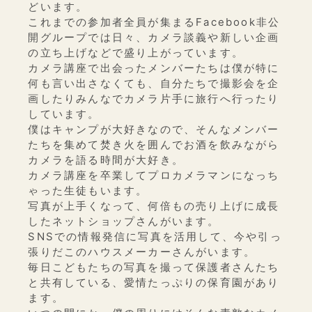
どいます。
これまでの参加者全員が集まるFacebook非公
開グループでは日々、カメラ談義や新しい企画
の立ち上げなどで盛り上がっています。
カメラ講座で出会ったメンバーたちは僕が特に
何も言い出さなくても、自分たちで撮影会を企
画したりみんなでカメラ片手に旅行へ行ったり
しています。
僕はキャンプが大好きなので、そんなメンバー
たちを集めて焚き火を囲んでお酒を飲みながら
カメラを語る時間が大好き。
カメラ講座を卒業してプロカメラマンになっち
ゃった生徒もいます。
写真が上手くなって、何倍もの売り上げに成長
したネットショップさんがいます。
SNSでの情報発信に写真を活用して、今や引っ
張りだこのハウスメーカーさんがいます。
毎日こどもたちの写真を撮って保護者さんたち
と共有している、愛情たっぷりの保育園があり
ます。