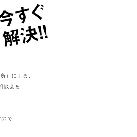
事務所）による、
相談会を
すので