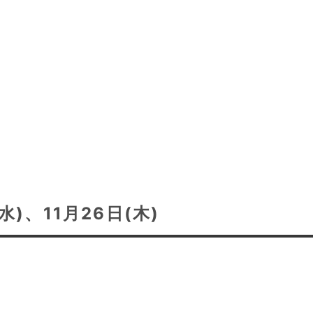
水)、11月26日(木)