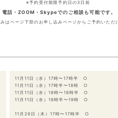
※予約受付期限予約日の3日前
電話・ZOOM・Skypeでのご相談も可能です。
込みはページ下部のお申し込みページからご予約いただ
11月11日（水）17時〜17時半 ○
11月11日（水）17時半〜18時 ○
11月11日（水）18時〜18時半 ○
11月11日（水）18時半〜19時 ○
11月26日（木）17時〜17時半 ○