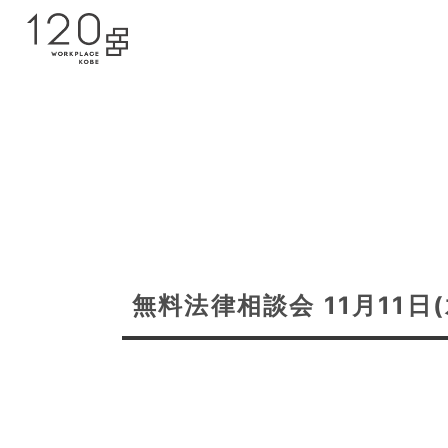
無料法律相談会 11月11日(