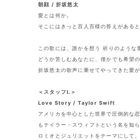
朝顔 / 折坂悠太
愛とは何か。
そこにはきっと百人百様の答えがある
この歌には、誰かを想う 祈りのような
どうか苦しむあなたに、僅かでも希望
折坂悠太の歌声に乗せてやってきた愛
＜スタッフL＞
Love Story / Taylor Swift
アメリカを中心とした世界で圧倒的な恋愛
もテイラー・スウィフトという名を知
ロミオとジュリエットをテーマにして