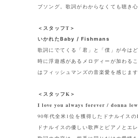
ブソング。歌詞がわからなくても聴き
＜スタッフT＞
いかれたBaby / Fishmans
歌詞にでてくる「君」と「僕」が今は
時に浮遊感があるメロディーが加わるこ
はフィッシュマンズの音楽愛を感じま
＜スタッフK＞
I love you always forever / donna lew
90年代全米1位を獲得したドナルイスのI love y
ドナルイスの優しい歌声とピアノとエ