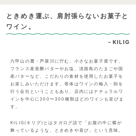
ときめき運ぶ、肩肘張らないお菓子と
ワイン。
－KILIG
六甲山の麓・芦屋川に佇む、小さなお菓子屋です。
フランス産発酵バターやお塩、淡路島のたまごや国
産バターなど、こだわりの食材を使用したお菓子を
お楽しみいただけます。母体はワインの輸入・卸を
行う会社ということもあり、店内にはナチュラルワ
インを中心に200〜300種類ほどのワインも並びま
す。
KILIG(キリグ)とはタガログ語で「お腹の中に蝶が
舞っているような、ときめきや喜び」という意味。