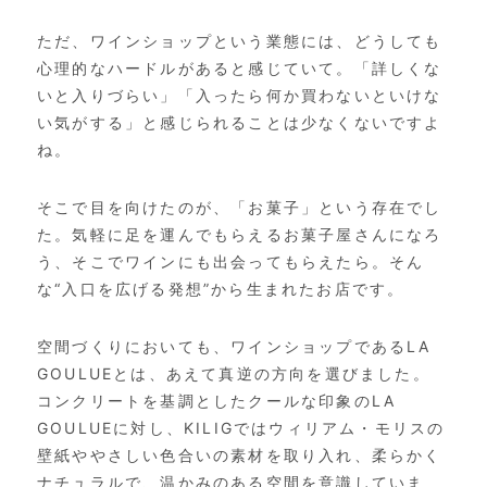
ただ、ワインショップという業態には、どうしても
心理的なハードルがあると感じていて。「詳しくな
いと入りづらい」「入ったら何か買わないといけな
い気がする」と感じられることは少なくないですよ
ね。
そこで目を向けたのが、「お菓子」という存在でし
た。気軽に足を運んでもらえるお菓子屋さんになろ
う、そこでワインにも出会ってもらえたら。そん
な“入口を広げる発想”から生まれたお店です。
空間づくりにおいても、ワインショップである
LA
GOULUE
とは、あえて真逆の方向を選びました。
コンクリートを基調としたクールな印象の
LA
GOULUE
に対し、KILIGではウィリアム・モリスの
壁紙ややさしい色合いの素材を取り入れ、柔らかく
ナチュラルで、温かみのある空間を意識していま