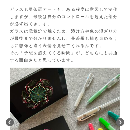
ガラスも曼荼羅アートも、ある程度は意図して制作
しますが、
最後は自分のコントロールを超えた部分
が必ず出てきます。
ガラスは電気炉で焼くため、
溶け方や色の混ざり方
が最後まで分かりませんし、
曼荼羅も描き進めるう
ちに想像と違う表情を見せてくれるんです。
その「予想を超えてくる瞬間」が、
どちらにも共通
する面白さだと思っています。