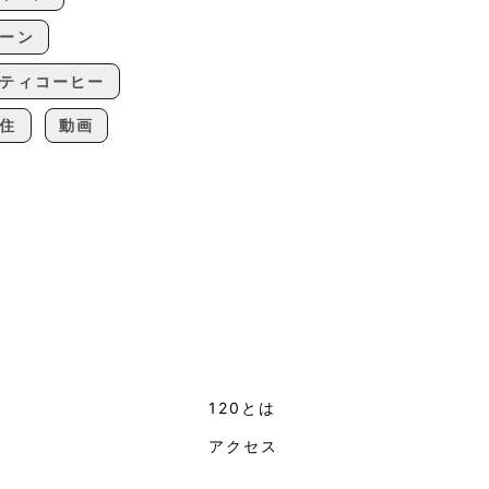
ーン
ティコーヒー
住
動画
120とは
ト
アクセス